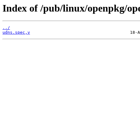
Index of /pub/linux/openpkg/op
../
udns.spec,v