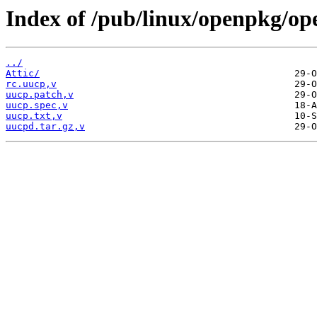
Index of /pub/linux/openpkg/op
../
Attic/
rc.uucp,v
uucp.patch,v
uucp.spec,v
uucp.txt,v
uucpd.tar.gz,v