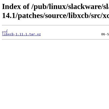
Index of /pub/linux/slackware/s
14.1/patches/source/libxcb/src/x
../
libxcb-1.11.1.tar.xz