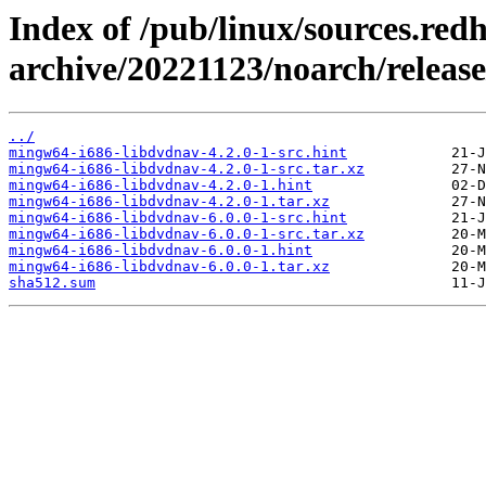
Index of /pub/linux/sources.red
archive/20221123/noarch/releas
../
mingw64-i686-libdvdnav-4.2.0-1-src.hint
mingw64-i686-libdvdnav-4.2.0-1-src.tar.xz
mingw64-i686-libdvdnav-4.2.0-1.hint
mingw64-i686-libdvdnav-4.2.0-1.tar.xz
mingw64-i686-libdvdnav-6.0.0-1-src.hint
mingw64-i686-libdvdnav-6.0.0-1-src.tar.xz
mingw64-i686-libdvdnav-6.0.0-1.hint
mingw64-i686-libdvdnav-6.0.0-1.tar.xz
sha512.sum