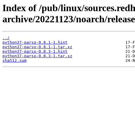
Index of /pub/linux/sources.red
archive/20221123/noarch/releas
../
python37-parso-0.8.1-1.hint
python37-parso-0.8.1-1.tar.xz
python37-parso-0.8.3-1.hint
python37-parso-0.8.3-1.tar.xz
sha512.sum