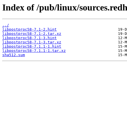
Index of /pub/linux/sources.red
../
libpostproc58-7.1-2.hint
libpostproc58-7.1-2.tar.xz
libpostproc58-7.1-3.hint
libpostproc58-7.1-3.tar.xz
libpostproc58-7.1.1-1.hint
libpostproc58-7.1.1-1.tar.xz
sha512.sum