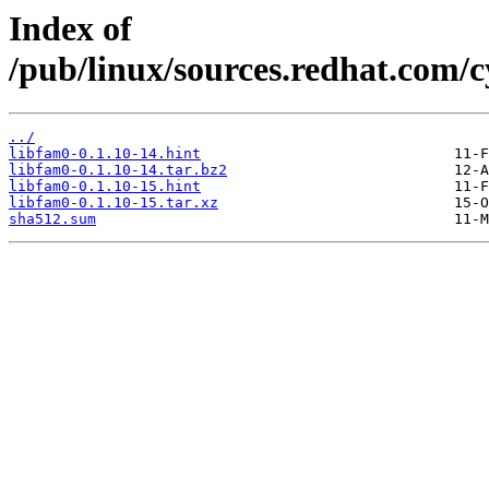
Index of
/pub/linux/sources.redhat.com/
../
libfam0-0.1.10-14.hint
libfam0-0.1.10-14.tar.bz2
libfam0-0.1.10-15.hint
libfam0-0.1.10-15.tar.xz
sha512.sum