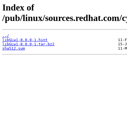
Index of
/pub/linux/sources.redhat.com/
../
libGLw1-8.0.0-1.hint
libGLw1-8.0.0-1.tar.bz2
sha512.sum