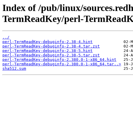
Index of /pub/linux/sources.red
TermReadKey/perl-TermReadKe
../
perl-TermReadKey-debuginfo-2.38-4.hint
perl-TermReadKey-debuginfo-2.38-4.tar.zst
perl-TermReadKey-debuginfo-2.38-5.hint
perl-TermReadKey-debuginfo-2.38-5.tar.zst
perl-TermReadKey-debuginfo-2.380.0-1-x86_64.hint
perl-TermReadKey-debuginfo-2.380.0-1-x86_64.tar..>
sha512.sum