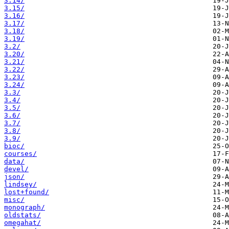
3.14/
3.15/
3.16/
3.17/
3.18/
3.19/
3.2/
3.20/
3.21/
3.22/
3.23/
3.24/
3.3/
3.4/
3.5/
3.6/
3.7/
3.8/
3.9/
bioc/
courses/
data/
devel/
json/
lindsey/
lost+found/
misc/
monograph/
oldstats/
omegahat/