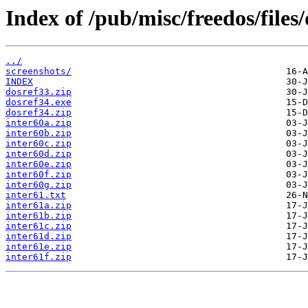
Index of /pub/misc/freedos/files/
../
screenshots/
INDEX
dosref33.zip
dosref34.exe
dosref34.zip
inter60a.zip
inter60b.zip
inter60c.zip
inter60d.zip
inter60e.zip
inter60f.zip
inter60g.zip
inter61.txt
inter61a.zip
inter61b.zip
inter61c.zip
inter61d.zip
inter61e.zip
inter61f.zip