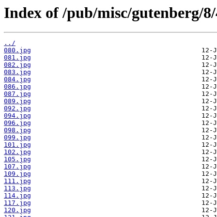
Index of /pub/misc/gutenberg/8/
../
080.jpg
081.jpg
082.jpg
083.jpg
084.jpg
086.jpg
087.jpg
089.jpg
092.jpg
094.jpg
096.jpg
098.jpg
099.jpg
101.jpg
102.jpg
105.jpg
107.jpg
109.jpg
111.jpg
113.jpg
114.jpg
117.jpg
120.jpg