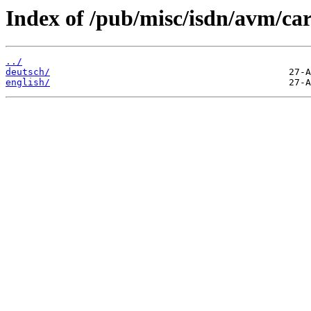
Index of /pub/misc/isdn/avm/ca
../
deutsch/
english/