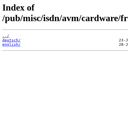
Index of
/pub/misc/isdn/avm/cardware/fr
../
deutsch/
english/