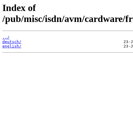
Index of
/pub/misc/isdn/avm/cardware/fr
../
deutsch/
english/