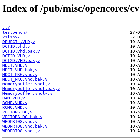
Index of /pub/misc/opencores/
../
testbench/
xilinx/
DBUFCTL.VHD,v
DCT1D.vhd,v
DCT1D.vhd.bak,v
DCT2D.VHD,v
DCT2D.VHD.bak,v
MDCT.VHD,v
MDCT.VHD.bak,v
MDCT_PKG.vhd,v
MDCT_PKG.vhd.bak,v
Memorybuffer.vhdl,v
Memorybuffer.vhdl.bak,v
Memorybuffer.vhdl~,v
RAM.VHD,v
ROME.VHD,v
ROMO.VHD,v
VECTORS.DO,v
VECTORS.DO.bak,v
WBOPRT08.vhd,v
WBOPRT08.vhd.bak,v
WBOPRT08.vhd~,v