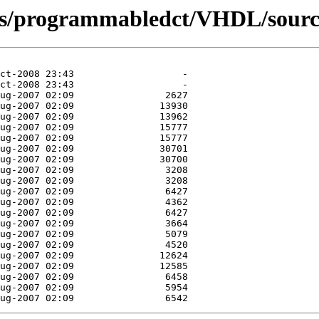
cvs/programmabledct/VHDL/sourc