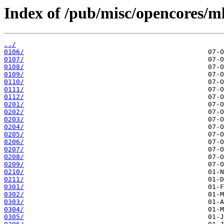
Index of /pub/misc/opencores/ml
../
0106/
0107/
0108/
0109/
0110/
0111/
0112/
0201/
0202/
0203/
0204/
0205/
0206/
0207/
0208/
0209/
0210/
0211/
0301/
0302/
0303/
0304/
0305/