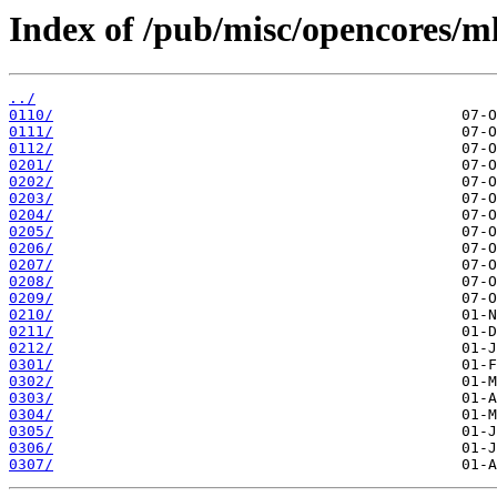
Index of /pub/misc/opencores/m
../
0110/
0111/
0112/
0201/
0202/
0203/
0204/
0205/
0206/
0207/
0208/
0209/
0210/
0211/
0212/
0301/
0302/
0303/
0304/
0305/
0306/
0307/