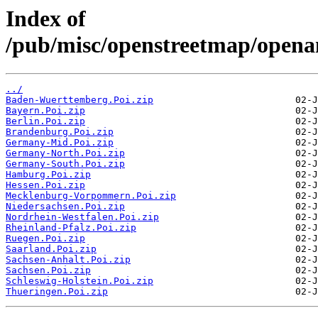
Index of
/pub/misc/openstreetmap/open
../
Baden-Wuerttemberg.Poi.zip
Bayern.Poi.zip
Berlin.Poi.zip
Brandenburg.Poi.zip
Germany-Mid.Poi.zip
Germany-North.Poi.zip
Germany-South.Poi.zip
Hamburg.Poi.zip
Hessen.Poi.zip
Mecklenburg-Vorpommern.Poi.zip
Niedersachsen.Poi.zip
Nordrhein-Westfalen.Poi.zip
Rheinland-Pfalz.Poi.zip
Ruegen.Poi.zip
Saarland.Poi.zip
Sachsen-Anhalt.Poi.zip
Sachsen.Poi.zip
Schleswig-Holstein.Poi.zip
Thueringen.Poi.zip