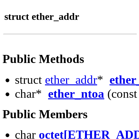
struct ether_addr
Public Methods
struct
ether_addr
*
ether
char*
ether_ntoa
(const
Public Members
char
octet[ETHER_AD