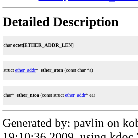
Detailed Description
char
octet[ETHER_ADDR_LEN]
struct
ether_addr
*
ether_aton
(const char *a)
char*
ether_ntoa
(const struct
ether_addr
* ea)
Generated by: pavlin on ko
19:10:36 2009, using kdo