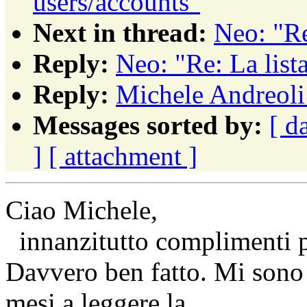
users/accounts"
Next in thread:
Neo: "Re
Reply:
Neo: "Re: La list
Reply:
Michele Andreoli:
Messages sorted by:
[ d
]
[ attachment ]
Ciao Michele,
innanzitutto complimenti per
Davvero ben fatto. Mi sono 
mesi a leggere la