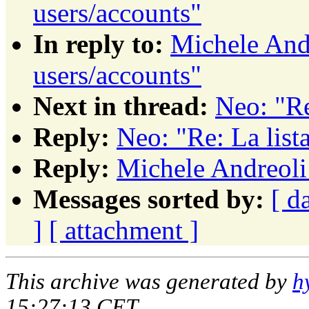
users/accounts"
In reply to:
Michele And
users/accounts"
Next in thread:
Neo: "Re
Reply:
Neo: "Re: La list
Reply:
Michele Andreoli:
Messages sorted by:
[ d
]
[ attachment ]
This archive was generated by
h
15:27:13 CET