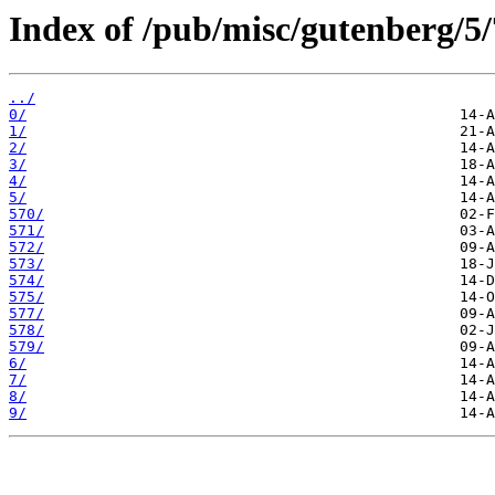
Index of /pub/misc/gutenberg/5/
../
0/
1/
2/
3/
4/
5/
570/
571/
572/
573/
574/
575/
577/
578/
579/
6/
7/
8/
9/