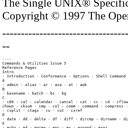
The Single UNIX® Specific
Copyright © 1997 The Ope
---------------------------------
--
----

Commands & Utilities Issue 5

Reference Pages

Intro

· Introduction · Conformance · Options · Shell Command 
A

· admin · alias · ar · asa · at · awk

B

· basename · batch · bc · bg

C

· c89 · cal · calendar · cancel · cat · cc · cd · cflow
chown · cksum · cmp · col · comm · command · compress ·
· csplit · ctags · cu · cut · cxref

D

· date · dd · delta · df · diff · dircmp · dirname · di
E

· echo · ed · egrep · env · ex · expand · expr
