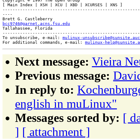
Copyright © 1997 The Open Group

[ Main Index | XSH | XCU | XBD | XCURSES | XNS ]

-------------------------------------------------------
----

bcc9746@garnet.acns.fsu.edu
Tallahassee, Florida

-------------------------------------------------------
To unsubscribe, e-mail: 
mulinux-unsubscribe@sunsite.auc
For additional commands, e-mail: 
mulinux-help@sunsite.a
Next message:
Vieira Ne
Previous message:
David
In reply to:
Kochenburge
english in muLinux"
Messages sorted by:
[ d
]
[ attachment ]