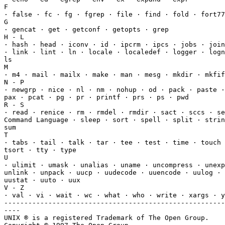
F

· false · fc · fg · fgrep · file · find · fold · fort77
G

· gencat · get · getconf · getopts · grep

H - L

· hash · head · iconv · id · ipcrm · ipcs · jobs · join
· link · lint · ln · locale · localedef · logger · logn
ls

M

· m4 · mail · mailx · make · man · mesg · mkdir · mkfif
N - P

· newgrp · nice · nl · nm · nohup · od · pack · paste ·
pax · pcat · pg · pr · printf · prs · ps · pwd

R - S

· read · renice · rm · rmdel · rmdir · sact · sccs · se
Command Language · sleep · sort · spell · split · strin
sum

T

· tabs · tail · talk · tar · tee · test · time · touch 
tsort · tty · type

U

· ulimit · umask · unalias · uname · uncompress · unexp
unlink · unpack · uucp · uudecode · uuencode · uulog · 
uustat · uuto · uux

V - Z

· val · vi · wait · wc · what · who · write · xargs · y
-------------------------------------------------------
----

UNIX ® is a registered Trademark of The Open Group.
