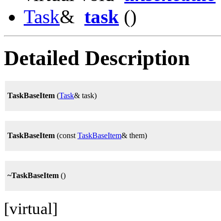
Task
&
task
()
Detailed Description
TaskBaseItem
(
Task
& task)
TaskBaseItem
(const
TaskBaseItem
& them)
~TaskBaseItem
()
[virtual]