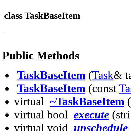
class TaskBaseItem
Public Methods
TaskBaseItem
(
Task
& t
TaskBaseItem
(const
Ta
virtual
~TaskBaseItem
(
virtual bool
execute
(str
virtual void
unschedule