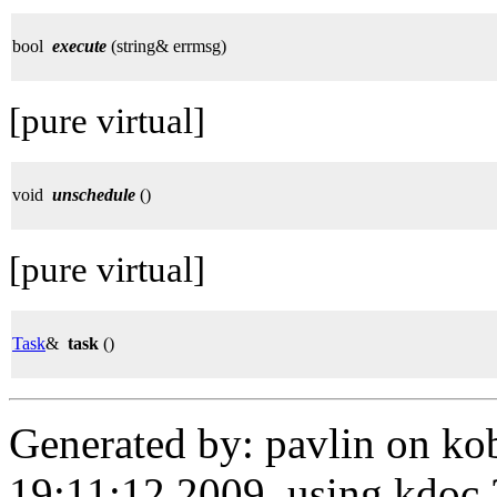
bool
execute
(string& errmsg)
[pure virtual]
void
unschedule
()
[pure virtual]
Task
&
task
()
Generated by: pavlin on ko
19:11:12 2009, using kdo